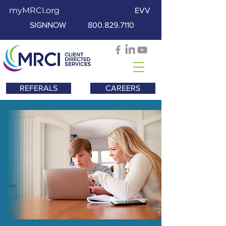
myMRCI.org
EVV
SIGNNOW
800.829.7110
REFERALS
CAREERS