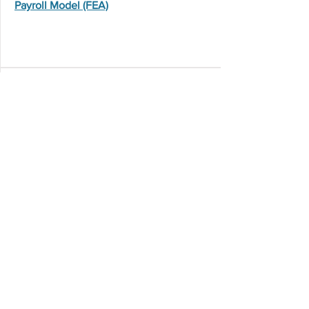
Payroll Model (FEA)
Status Change Form
Consent to Release Employment
Information
Minnesota Labor Law Poster