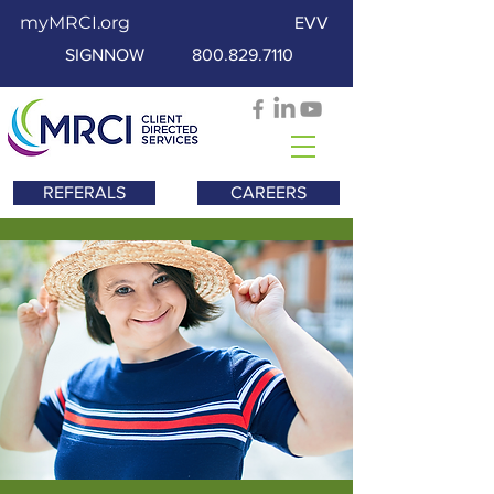
myMRCI.org
EVV
SIGNNOW
800.829.7110
REFERALS
CAREERS